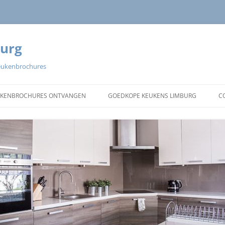
urg
keukenbrochures
UKENBROCHURES ONTVANGEN
GOEDKOPE KEUKENS LIMBURG
C